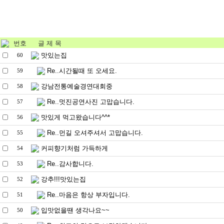
번호
글 제 목
맛있는집
60
Re..시간될때 또 오세요.
59
강남전통예술경연대회중
58
Re..멋진공연사진 고맙습니다.
57
맛있게 먹고왔습니다^^*
56
Re..먼길 오셔주셔서 고맙습니다.
55
커피향기처럼 가득하게
54
Re..감사합니다.
53
강추!!!맛있는집
52
Re..마음은 항상 부자입니다.
51
입맛없을땐 생각나요~~
50