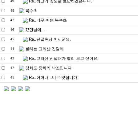
Re..최고의 맛으로 보답하겠습니다.
49
복수초
48
Re..너무 이쁜 복수초
47
갔던날에...
46
Re..단골손님 이시군요.
45
불타는 고려산 진달래
44
Re..고려산 진달래가 빨리 보고 싶어요.
43
강화도 장화리 낙조입니다
42
Re..어머나...너무 멋집니다.
41