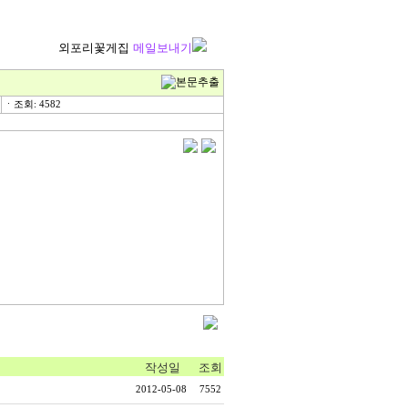
외포리꽃게집
메일보내기
ㆍ조회: 4582
작성일
조회
2012-05-08
7552