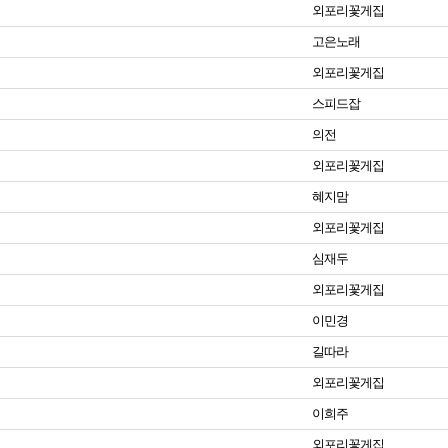
외포리꽃게집
고은노래
외포리꽃게집
스피드잡
의전
외포리꽃게집
혜지맘
외포리꽃게집
심재두
외포리꽃게집
이민경
길따라
외포리꽃게집
이희주
외포리꽃게집