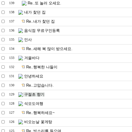
Re..또 놀러 오세요.
139
내가 찿던 집
138
Re..내가 찿던 집
137
음식점 무료구인등록
136
인사
135
Re..새해 복 많이 받으세요.
134
겨울바다
133
Re..행복한 나들이
132
안녕하세요
131
Re..고맙습니다.
130
구절초 향기
129
석모도여행
128
Re..행복하세요~
127
비오는날 꽃게탕
126
Re..빗소리를 들으며
125