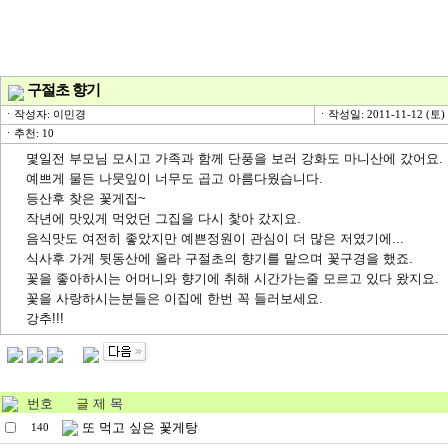
구절초 향기
ㆍ작성자: 이민경
ㆍ작성일: 2011-11-12 (토) 
ㆍ추천: 10
몇일전 부모님 모시고 가족과 함께 단풍을 보러 강화도 마니산에 갔어요.
예쁘게 물든 나뭇잎이 너무도 곱고 아름다웠습니다.
등산후 찾은 꽃게집~
작년에 맛있게 먹었던 그집을 다시 찿아 갔지요.
음식맛도 여전히 좋았지만 예쁜정원이 관심이 더 많은 저였기에...
식사후 가게 뒷동산에 올라 구절초의 향기를 맡으며 꽃구경을 했죠.
꽃을 좋아하시는 어머니와 향기에 취해 시간가는줄 모르고 있다 왔지요.
꽃을 사랑하시는분들은 이집에 한번 꼭 들러보세요.
강추!!!
번호
글 제 목
또 먹고 싶은 꽃게탕
140