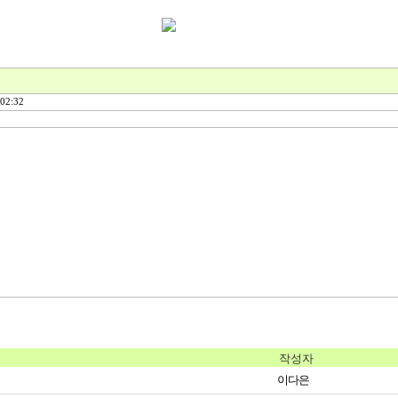
02:32
작성자
이다은