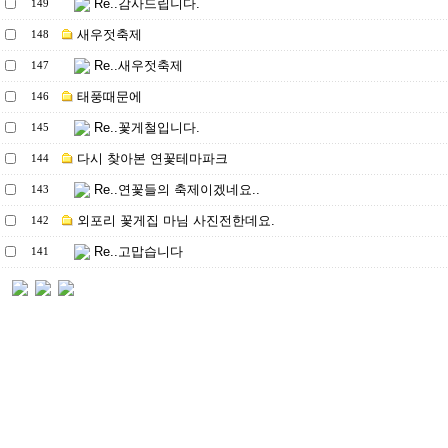
Re..감사드립니다.
149
새우젓축제
148
Re..새우젓축제
147
태풍때문에
146
Re..꽃게철입니다.
145
다시 찾아본 연꽃테마파크
144
Re..연꽃들의 축제이겠네요..
143
외포리 꽃게집 마님 사진전한데요.
142
Re..고맙습니다
141