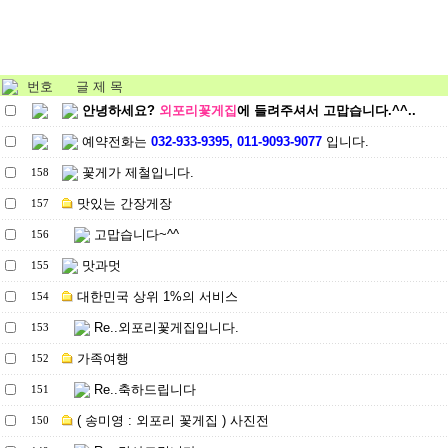
번호
글 제 목
안녕하세요?
외포리꽃게집
에 들려주셔서 고맙습니다.^^..
예약전화는
032-933-9395, 011-9093-9077
입니다.
꽃게가 제철입니다.
158
맛있는 간장게장
157
고맙습니다~^^
156
맛과멋
155
대한민국 상위 1%의 서비스
154
Re..외포리꽃게집입니다.
153
가족여행
152
Re..축하드립니다
151
( 송미영 : 외포리 꽃게집 ) 사진전
150