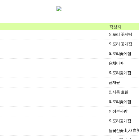
작성자
외포리 꽃게탕
외포리 꽃게집
외포리꽃게집
은채아빠
외포리꽃게집
금재균
인사동 호텔
외포리꽃게집
의정부사랑
외포리꽃게집
들꽃산꽃山人/ 白