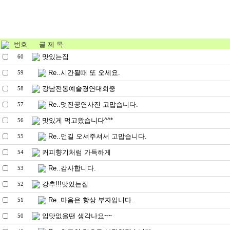
번호
글 제 목
맛있는집
60
Re..시간될때 또 오세요.
59
강남전통예술경연대회중
58
Re..멋진공연사진 고맙습니다.
57
맛있게 먹고왔습니다^^*
56
Re..먼길 오셔주셔서 고맙습니다.
55
커피향기처럼 가득하게
54
Re..감사합니다.
53
강추!!!맛있는집
52
Re..마음은 항상 부자입니다.
51
입맛없을땐 생각나요~~
50