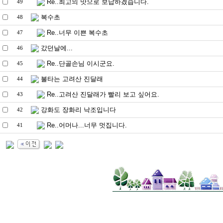
Re..최고의 맛으로 보답하겠습니다.
49
복수초
48
Re..너무 이쁜 복수초
47
갔던날에...
46
Re..단골손님 이시군요.
45
불타는 고려산 진달래
44
Re..고려산 진달래가 빨리 보고 싶어요.
43
강화도 장화리 낙조입니다
42
Re..어머나...너무 멋집니다.
41