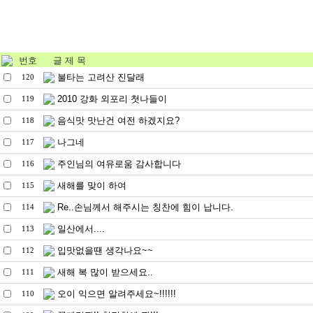
번호
글 제 목
불타는 고려산 진달래
120
2010 강화 외포리 첫나들이
119
음식맛 맛난건 여전 하겠지요?
118
나그네
117
주인님의 여유로움 감사합니다
116
새해를 맞이 하여
115
Re..손님께서 해주시는 칭찬에 힘이 납니다.
114
일산에서....
113
입맛없을땐 생각나요~~
112
새해 복 많이 받으세요..
111
오이 익으면 알려주세요~!!!!!!
110