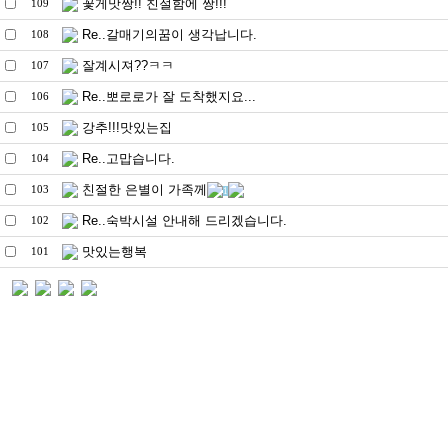
꽃게맛짱!! 친절함에 짱!!!
109
Re..갈매기의꿈이 생각납니다.
108
잘계시져??ㅋㅋ
107
Re..뽀로로가 잘 도착했지요...
106
강추!!!맛있는집
105
Re..고맙습니다.
104
친절한 은별이 가족께
103
1
Re..숙박시설 안내해 드리겠습니다.
102
맛있는행복
101