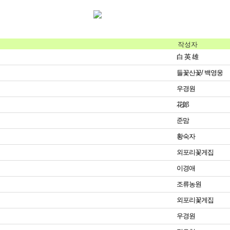
작성자
白 英 雄
들꽃산꽃/ 백영웅
우경원
花郞
준맘
황숙자
외포리꽃게집
이경애
조류농원
외포리꽃게집
우경원