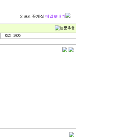
외포리꽃게집
메일보내기
ㆍ조회: 5635