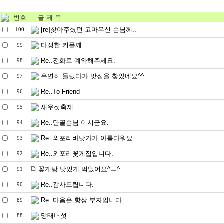
번호
글 제 목
[re]찾아주셨던 고마우신 손님께..
100
다정한 커플께...
99
Re..전화로 예약해주세요.
98
우연히 들렀다가 맛집을 찾았네요^^
97
Re..To Friend
96
새우젓축제
95
Re..단골손님 이시군요.
94
Re..외포리바닷가가 아름다워요.
93
Re..외포리꽃게집입니다.
92
꽃게탕 맛있게 먹었어요^ㅡ^
91
Re..감사드립니다.
90
Re..마음은 항상 부자입니다.
89
망태버섯
88