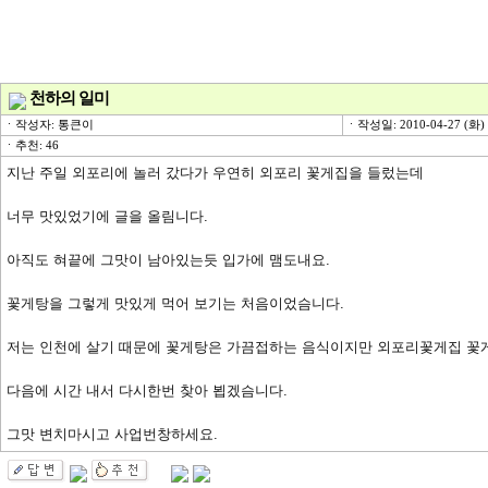
천하의 일미
ㆍ작성자: 통큰이
ㆍ작성일: 2010-04-27 (화) 
ㆍ추천: 46
지난 주일 외포리에 놀러 갔다가 우연히 외포리 꽃게집을 들렀는데
너무 맛있었기에 글을 올림니다.
아직도 혀끝에 그맛이 남아있는듯 입가에 맴도내요.
꽃게탕을 그렇게 맛있게 먹어 보기는 처음이었슴니다.
저는 인천에 살기 때문에 꽃게탕은 가끔접하는 음식이지만 외포리꽃게집 꽃
다음에 시간 내서 다시한번 찾아 뵙겠슴니다.
그맛 변치마시고 사업번창하세요.