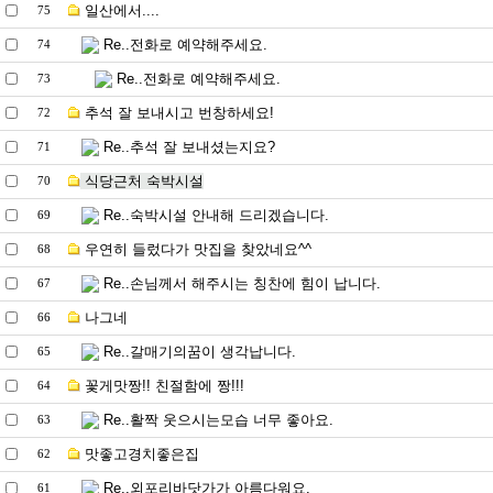
일산에서....
75
Re..전화로 예약해주세요.
74
Re..전화로 예약해주세요.
73
추석 잘 보내시고 번창하세요!
72
Re..추석 잘 보내셨는지요?
71
식당근처 숙박시설
70
Re..숙박시설 안내해 드리겠습니다.
69
우연히 들렀다가 맛집을 찾았네요^^
68
Re..손님께서 해주시는 칭찬에 힘이 납니다.
67
나그네
66
Re..갈매기의꿈이 생각납니다.
65
꽃게맛짱!! 친절함에 짱!!!
64
Re..활짝 웃으시는모습 너무 좋아요.
63
맛좋고경치좋은집
62
Re..외포리바닷가가 아름다워요.
61