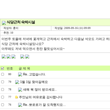
식당근처 숙박시설
ㆍ작성자: 훈이
ㆍ작성일: 2009-09-16 (수) 09:09
ㆍ추천: 10
이번주 토욜에 저녁에 꽃게먹고 근처에서 숙박하고 다음날 석모도 가려고 
식당 근처에 숙박시설있나요?
아무래도 저녁 먹으면서 한잔 할듯싶어서요~
번호
글 제 목
Re..고맙습니다.
80
1월 1일 찾아갈께요
79
새해 복 많이 받으세요..
78
주인님의 여유로움 감사합니다
77
Re..뽀로로가 잘 도착했지요...
76